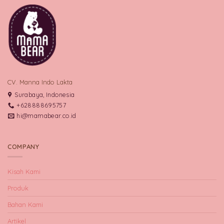
CV. Manna Indo Lakta
Surabaya, Indonesia
+628888695757
hi@mamabear.co.id
COMPANY
Kisah Kami
Produk
Bahan Kami
Artikel