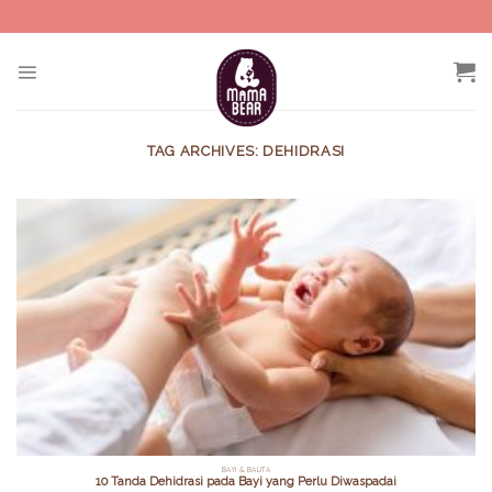
Skip
to
content
TAG ARCHIVES:
DEHIDRASI
BAYI & BALITA
10 Tanda Dehidrasi pada Bayi yang Perlu Diwaspadai