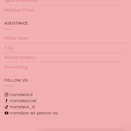
Syarat & Ketentuan
Kebijakan Privasi
ASSISTANCE
Official Stores
F.A.Q
Terms & Condition
Privacy Policy
FOLLOW US
mamabearid
mamabearcoid
mamabear_id
mamabear teh pelancar asi