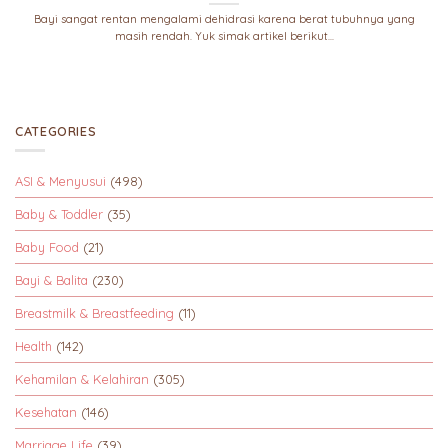
Bayi sangat rentan mengalami dehidrasi karena berat tubuhnya yang
masih rendah. Yuk simak artikel berikut...
CATEGORIES
ASI & Menyusui
(498)
Baby & Toddler
(35)
Baby Food
(21)
Bayi & Balita
(230)
Breastmilk & Breastfeeding
(11)
Health
(142)
Kehamilan & Kelahiran
(305)
Kesehatan
(146)
Marriage Life
(39)