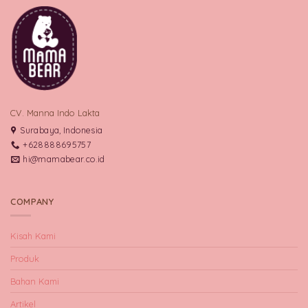
CV. Manna Indo Lakta
Surabaya, Indonesia
+628888695757
hi@mamabear.co.id
COMPANY
Kisah Kami
Produk
Bahan Kami
Artikel