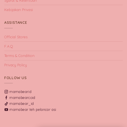
Syarat & Ketentuan
Kebijakan Privasi
ASSISTANCE
Official Stores
F.A.Q
Terms & Condition
Privacy Policy
FOLLOW US
mamabearid
mamabearcoid
mamabear_id
mamabear teh pelancar asi