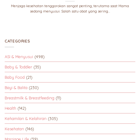
Menjaga kesehatan tenggorokan sangat penting, terutama saat Mama
sedang menyusui. Salah satu obat yang sering...
CATEGORIES
ASI & Menyusui
(498)
Baby & Toddler
(35)
Baby Food
(21)
Bayi & Balita
(230)
Breastmilk & Breastfeeding
(11)
Health
(142)
Kehamilan & Kelahiran
(305)
Kesehatan
(146)
Marriage Life
(39)