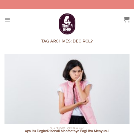
Skip
to
content
TAG ARCHIVES:
DEGIROL?
ASI & MENYUSUI HEALTH KESEHATAN
Apa itu Degirol? Kenali Manfaatnya Bagi Ibu Menyusui