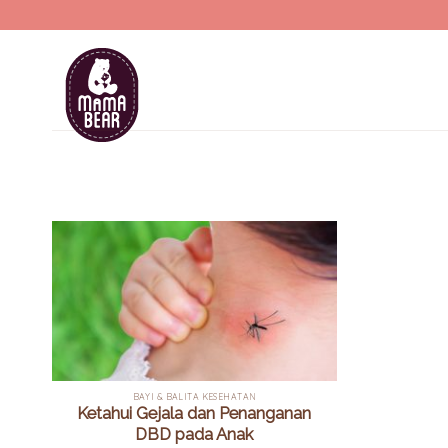
Skip
to
content
BAYI & BALITA KESEHATAN
Ketahui Gejala dan Penanganan
DBD pada Anak