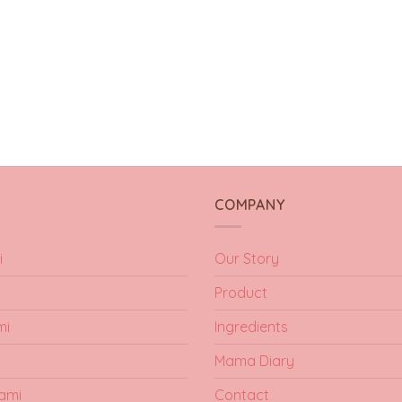
Y
COMPANY
i
Our Story
Product
mi
Ingredients
Mama Diary
ami
Contact