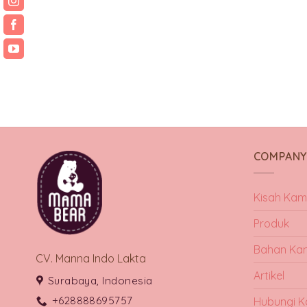
COMPAN
Kisah Kam
Produk
Bahan Ka
CV. Manna Indo Lakta
Artikel
Surabaya, Indonesia
+628888695757
Hubungi K