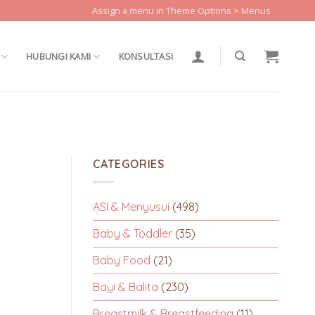
Assign a menu in Theme Options > Menus
HUBUNGI KAMI
KONSULTASI
CATEGORIES
ASI & Menyusui
(498)
Baby & Toddler
(35)
Baby Food
(21)
Bayi & Balita
(230)
Breastmilk & Breastfeeding
(11)