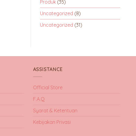
Produk
(35)
Uncategorized
(8)
Uncategorized
(31)
ASSISTANCE
Official Store
F.A.Q
Syarat & Ketentuan
Kebijakan Privasi