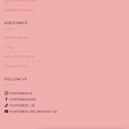
Syarat & Ketentuan
Kebijakan Privasi
ASSISTANCE
Official Stores
F.A.Q
Terms & Condition
Privacy Policy
FOLLOW US
mamabearid
mamabearcoid
mamabear_id
mamabear teh pelancar asi