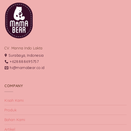
CV. Manna Indo Lakta
Surabaya, Indonesia
+628888695757
hi@mamabear.co.id
COMPANY
Kisah Kami
Produk
Bahan Kami
Artikel