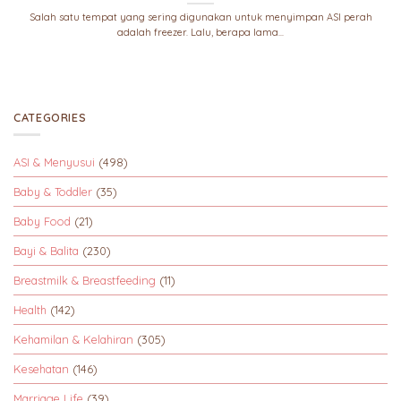
Salah satu tempat yang sering digunakan untuk menyimpan ASI perah
adalah freezer. Lalu, berapa lama...
CATEGORIES
ASI & Menyusui
(498)
Baby & Toddler
(35)
Baby Food
(21)
Bayi & Balita
(230)
Breastmilk & Breastfeeding
(11)
Health
(142)
Kehamilan & Kelahiran
(305)
Kesehatan
(146)
Marriage Life
(39)