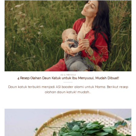
ASI & MENYUSUI
4 Resep Olahan Daun Katuk untuk Ibu Menyusui, Mudah Dibuat!
Daun katuk terbukti menjadi ASI booster alami untuk Mama. Berikut resep
olahan daun katuk! mudah...