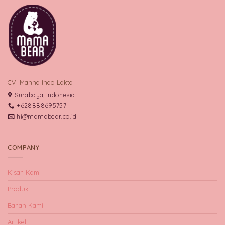
CV. Manna Indo Lakta
Surabaya, Indonesia
+628888695757
hi@mamabear.co.id
COMPANY
Kisah Kami
Produk
Bahan Kami
Artikel