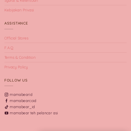
Syarat & Ketentuan
Kebijakan Privasi
ASSISTANCE
Official Stores
F.A.Q
Terms & Condition
Privacy Policy
FOLLOW US
mamabearid
mamabearcoid
mamabear_id
mamabear teh pelancar asi