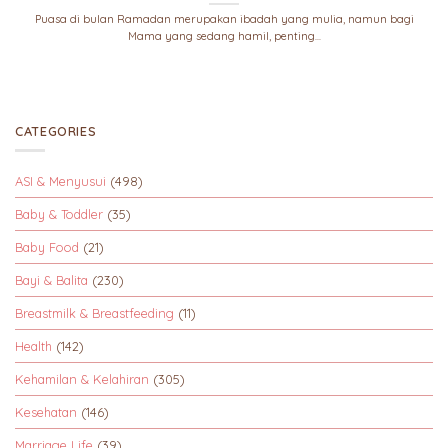
Puasa di bulan Ramadan merupakan ibadah yang mulia, namun bagi
Mama yang sedang hamil, penting...
CATEGORIES
ASI & Menyusui
(498)
Baby & Toddler
(35)
Baby Food
(21)
Bayi & Balita
(230)
Breastmilk & Breastfeeding
(11)
Health
(142)
Kehamilan & Kelahiran
(305)
Kesehatan
(146)
Marriage Life
(39)