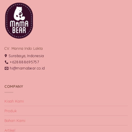
CV. Manna Indo Lakta
Surabaya, Indonesia
+628888695757
hi@mamabear.co.id
COMPANY
Kisah Kami
Produk
Bahan Kami
Artikel