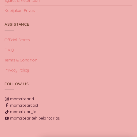
Syarat & Ketentuan
Kebijakan Privasi
ASSISTANCE
Official Stores
F.A.Q
Terms & Condition
Privacy Policy
FOLLOW US
mamabearid
mamabearcoid
mamabear_id
mamabear teh pelancar asi