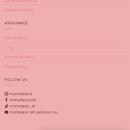
Syarat & Ketentuan
Kebijakan Privasi
ASSISTANCE
Official Stores
F.A.Q
Terms & Condition
Privacy Policy
FOLLOW US
mamabearid
mamabearcoid
mamabear_id
mamabear teh pelancar asi