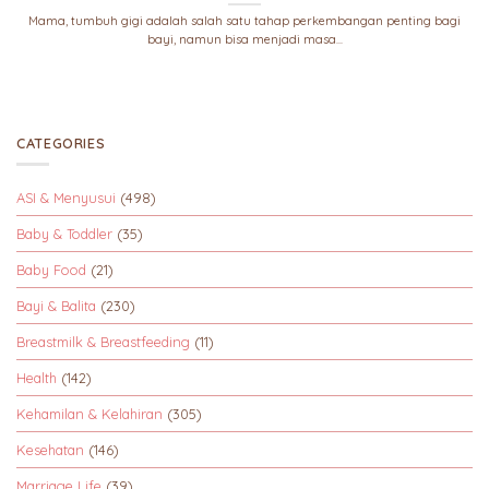
Mama, tumbuh gigi adalah salah satu tahap perkembangan penting bagi
bayi, namun bisa menjadi masa...
CATEGORIES
ASI & Menyusui
(498)
Baby & Toddler
(35)
Baby Food
(21)
Bayi & Balita
(230)
Breastmilk & Breastfeeding
(11)
Health
(142)
Kehamilan & Kelahiran
(305)
Kesehatan
(146)
Marriage Life
(39)