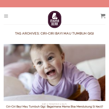
Skip
to
content
TAG ARCHIVES:
CIRI-CIRI BAYI MAU TUMBUH GIGI
BABY & TODDLER BAYI & BALITA
Ciri-Ciri Bayi Mau Tumbuh Gigi: Bagaimana Mama Bisa Mendukung Si Kecil?