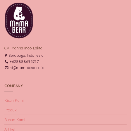
CV. Manna Indo Lakta
Surabaya, Indonesia
+628888695757
hi@mamabear.co.id
COMPANY
Kisah Kami
Produk
Bahan Kami
Artikel