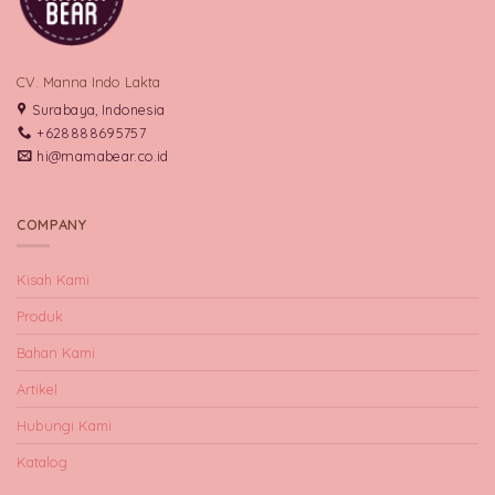
CV. Manna Indo Lakta
Surabaya, Indonesia
+628888695757
hi@mamabear.co.id
COMPANY
Kisah Kami
Produk
Bahan Kami
Artikel
Hubungi Kami
Katalog