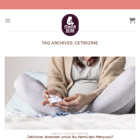
Skip
to
content
TAG ARCHIVES:
CETIRIZINE
KEHAMILAN & KELAHIRAN KESEHATAN
Cetirizine: Amankah untuk Ibu Hamil dan Menyusui?