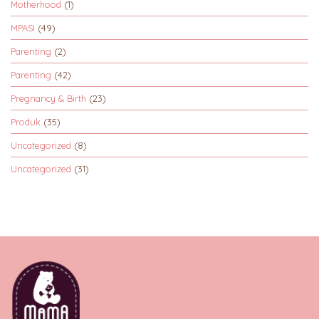
Motherhood
(1)
MPASI
(49)
Parenting
(2)
Parenting
(42)
Pregnancy & Birth
(23)
Produk
(35)
Uncategorized
(8)
Uncategorized
(31)