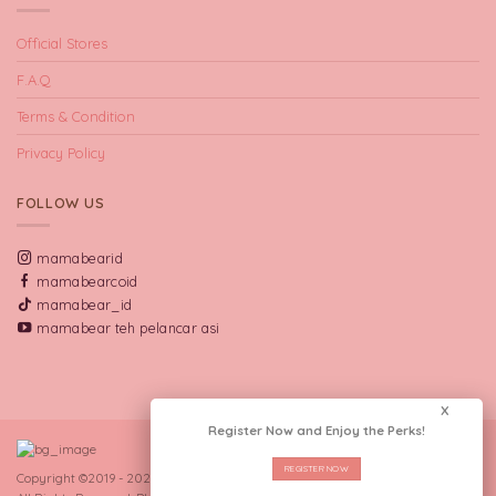
Official Stores
F.A.Q
Terms & Condition
Privacy Policy
FOLLOW US
mamabearid
mamabearcoid
mamabear_id
mamabear teh pelancar asi
X
Register Now and Enjoy the Perks!
REGISTER NOW
Copyright ©2019 - 2026 CV Manna Indo Lakta.